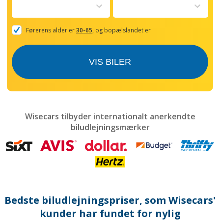
to
interact
with
the
Førerens alder er
30-65
, og bopælslandet er
calendar
and
select
VIS BILER
a
date.
Press
the
question
mark
Wisecars tilbyder internationalt anerkendte
key
biludlejningsmærker
to
get
the
keyboard
shortcuts
for
changing
dates.
Bedste biludlejningspriser, som Wisecars'
kunder har fundet for nylig