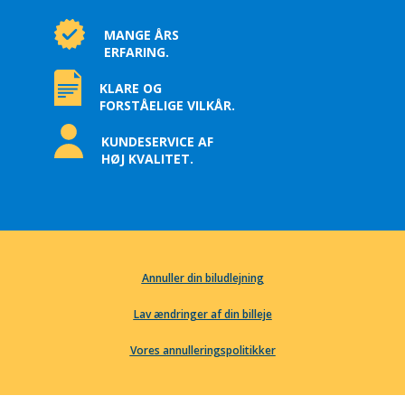
MANGE ÅRS
ERFARING.
KLARE OG
FORSTÅELIGE VILKÅR.
KUNDESERVICE AF
HØJ KVALITET.
Annuller din biludlejning
Lav ændringer af din billeje
Vores annulleringspolitikker