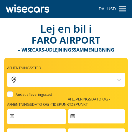
DA
USD
Lej en bil i
FARO AIRPORT
– WISECARS-UDLEJNINGSSAMMENLIGNING
AFHENTNINGSSTED
Andet afleveringssted
AFLEVERINGSDATO OG -
AFHENTNINGSDATO OG -TIDSPUNKT
TIDSPUNKT
Navigate
forward