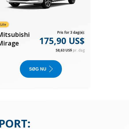
Lille
Mitsubishi
Pris for 3 dag(e):
175,90 US$
Mirage
58,63 US$
pr. dag
SØG NU
PORT
: