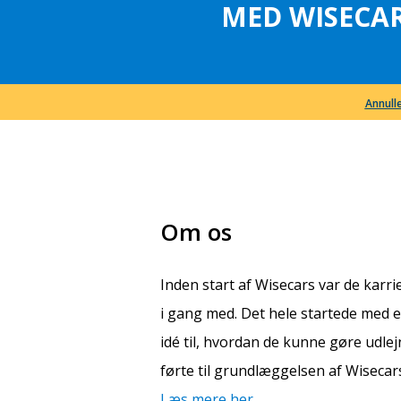
MED WISECAR
Annulle
Om os
Inden start af Wisecars var de karr
i gang med. Det hele startede med e
idé til, hvordan de kunne gøre udlej
førte til grundlæggelsen af Wisecar
Læs mere her