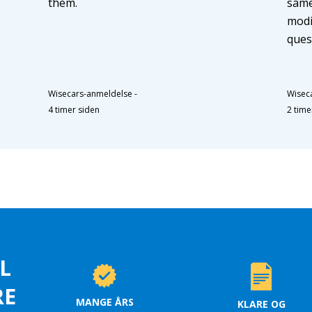
them.
same
modi
ques
Wisecars-anmeldelse
-
Wisec
4 timer siden
2 time
L
RE
MANGE ÅRS
KLARE OG