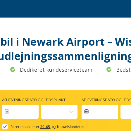
 bil i Newark Airport – Wi
udlejningssammenlignin
Dedikeret kundeserviceteam
Bedst
AFHENTNINGSDATO OG -TIDSPUNKT
AFLEVERINGSDATO OG -TID
Navigate
forward
Førerens alder er
30-65
, og bopælslandet er
to