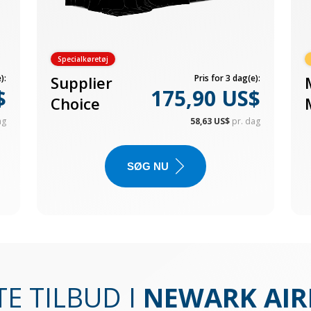
Specialkøretøj
):
Supplier
Pris for 3 dag(e):
$
175,90 US$
Choice
ag
58,63 US$
pr. dag
SØG NU
E TILBUD I
NEWARK AIR