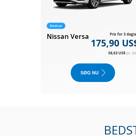
Medium
Nissan Versa
Pris for 3 dag(e
175,90 US
58,63 US$
pr. d
SØG NU
BEDST