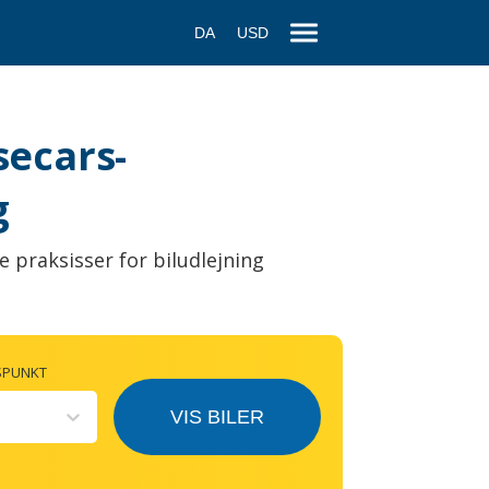
DA
USD
secars-
g
e praksisser for biludlejning
SPUNKT
VIS BILER