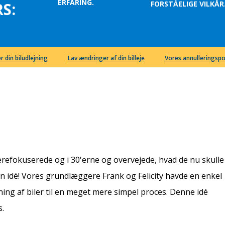
ERFARING.
FORSTÅELIGE VILKÅR
S:
r din biludlejning
Lav ændringer af din billeje
Vores annulleringspo
ierefokuserede og i 30'erne og overvejede, hvad de nu skulle
n idé! Vores grundlæggere Frank og Felicity havde en enkel
ning af biler til en meget mere simpel proces. Denne idé
s.