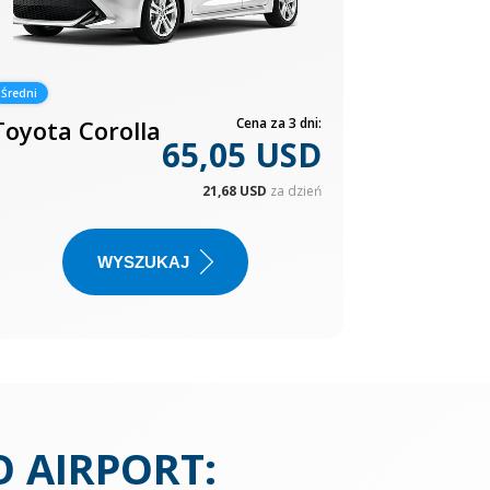
Średni
Toyota Corolla
Cena za 3 dni:
65,05 USD
21,68 USD
za dzień
WYSZUKAJ
O AIRPORT
: