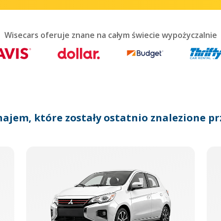
teract
th
he
lendar
Wisecars oferuje znane na całym świecie wypożyczalnie
nd
lect
te.
ress
he
uestion
ark
najem, które zostały ostatnio znalezione pr
ey
o
et
he
eyboard
ortcuts
r
hanging
tes.