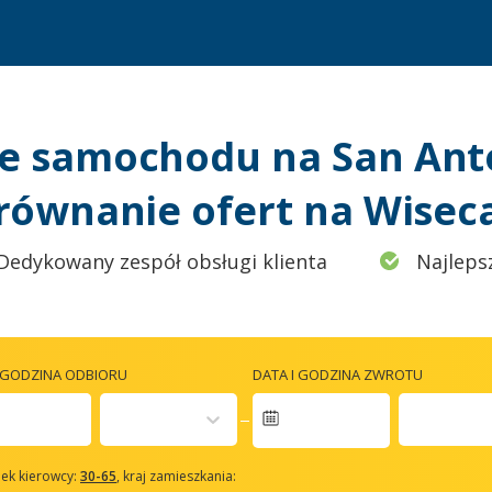
e samochodu na San Anton
równanie ofert na Wiseca
Dedykowany zespół obsługi klienta
Najleps
I GODZINA ODBIORU
DATA I GODZINA ZWROTU
avigate
orward
ek kierowcy:
30-65
, kraj zamieszkania:
o