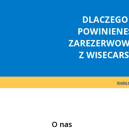
DLACZEGO
POWINIENE
ZAREZERWO
Z WISECARS
Anuluj 
O nas