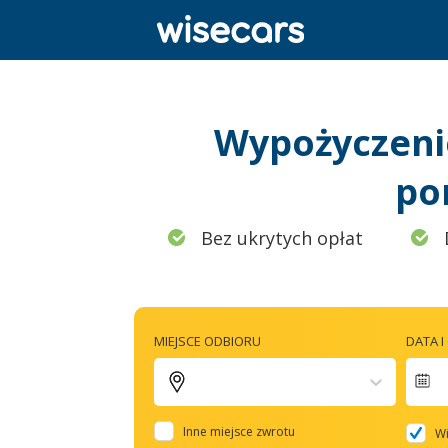
Wypożyczeni
po
Bez ukrytych opłat
MIEJSCE ODBIORU
DATA 
N
f
Inne miejsce zwrotu
Wi
t