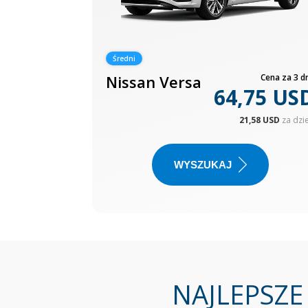
Średni
Nissan Versa
Cena za 3 dn
64,75 US
21,58 USD
za dzi
WYSZUKAJ
NAJLEPSZE