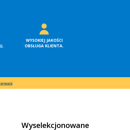
WYSOKIEJ JAKOŚCI
OBSŁUGA KLIENTA.
I.
erwacji
Wyselekcjonowane