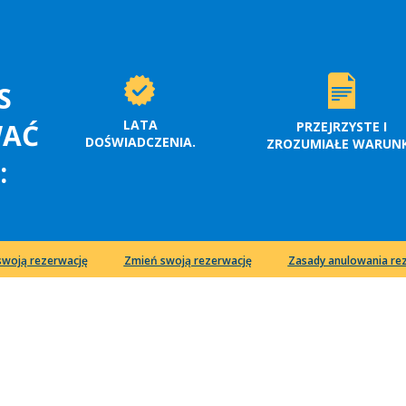
S
LATA
WAĆ
PRZEJRZYSTE I
DOŚWIADCZENIA.
ZROZUMIAŁE WARUNK
:
swoją rezerwację
Zmień swoją rezerwację
Zasady anulowania rez