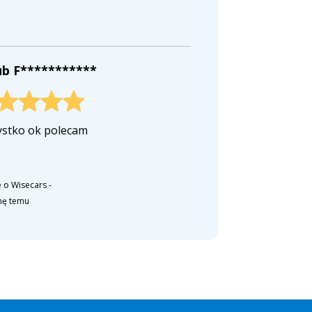
ub F***********
stko ok polecam
 o Wisecars
-
nę temu