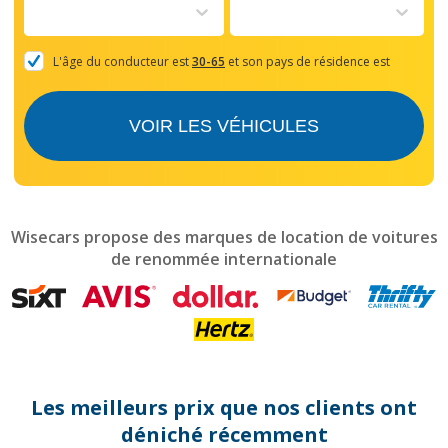
to
interact
with
the
L'âge du conducteur est
30-65
et son pays de résidence est
calendar
and
select
VOIR LES VÉHICULES
a
date.
Press
the
question
mark
Wisecars propose des marques de location de voitures
key
de renommée internationale
to
get
the
keyboard
shortcuts
for
changing
dates.
Les meilleurs prix que nos clients ont
déniché récemment