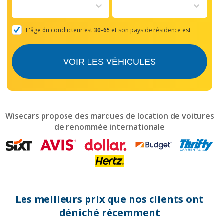
to
interact
with
the
L'âge du conducteur est
30-65
et son pays de résidence est
calendar
and
select
VOIR LES VÉHICULES
a
date.
Press
the
question
mark
Wisecars propose des marques de location de voitures
key
de renommée internationale
to
get
the
keyboard
shortcuts
for
changing
dates.
Les meilleurs prix que nos clients ont
déniché récemment