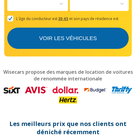
to
interact
with
the
L'âge du conducteur est
30-65
et son pays de résidence est
calendar
and
select
VOIR LES VÉHICULES
a
date.
Press
the
question
mark
Wisecars propose des marques de location de voitures
key
de renommée internationale
to
get
the
keyboard
shortcuts
for
changing
dates.
Les meilleurs prix que nos clients ont
déniché récemment