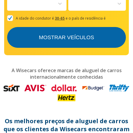
to
interact
with
the
A idade do condutor é
30-65
e o país de residência é
calendar
and
select
MOSTRAR VEÍCULOS
a
date.
Press
the
question
mark
A Wisecars oferece marcas de aluguel de carros
key
internacionalmente conhecidas
to
get
the
keyboard
shortcuts
for
changing
dates.
Os melhores preços de aluguel de carros
que os clientes da Wisecars encontraram