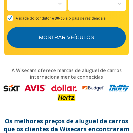
to
interact
with
the
A idade do condutor é
30-65
e o país de residência é
calendar
and
select
MOSTRAR VEÍCULOS
a
date.
Press
the
question
mark
A Wisecars oferece marcas de aluguel de carros
key
internacionalmente conhecidas
to
get
the
keyboard
shortcuts
for
changing
dates.
Os melhores preços de aluguel de carros
que os clientes da Wisecars encontraram