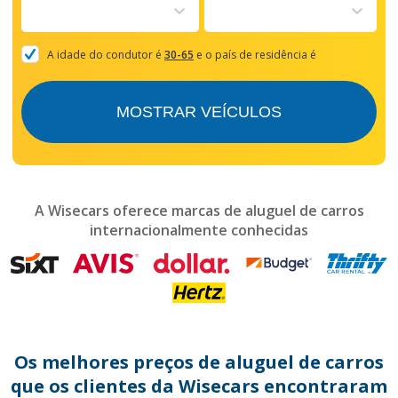
to
interact
with
the
A idade do condutor é
30-65
e o país de residência é
calendar
and
select
MOSTRAR VEÍCULOS
a
date.
Press
the
question
mark
A Wisecars oferece marcas de aluguel de carros
key
internacionalmente conhecidas
to
get
the
keyboard
shortcuts
for
changing
dates.
Os melhores preços de aluguel de carros
que os clientes da Wisecars encontraram