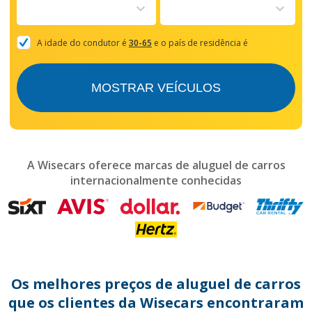
to
interact
with
the
A idade do condutor é
30-65
e o país de residência é
calendar
and
select
MOSTRAR VEÍCULOS
a
date.
Press
the
question
mark
A Wisecars oferece marcas de aluguel de carros
key
internacionalmente conhecidas
to
get
the
keyboard
shortcuts
for
changing
dates.
Os melhores preços de aluguel de carros
que os clientes da Wisecars encontraram