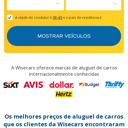
to
interact
with
the
A idade do condutor é
30-65
e o país de residência é
calendar
and
select
MOSTRAR VEÍCULOS
a
date.
Press
the
question
mark
A Wisecars oferece marcas de aluguel de carros
key
internacionalmente conhecidas
to
get
the
keyboard
shortcuts
for
changing
dates.
Os melhores preços de aluguel de carros
que os clientes da Wisecars encontraram