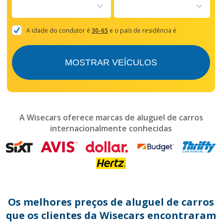
to
interact
with
the
A idade do condutor é
30-65
e o país de residência é
calendar
and
select
MOSTRAR VEÍCULOS
a
date.
Press
the
question
mark
A Wisecars oferece marcas de aluguel de carros
key
internacionalmente conhecidas
to
get
the
keyboard
shortcuts
for
changing
dates.
Os melhores preços de aluguel de carros
que os clientes da Wisecars encontraram