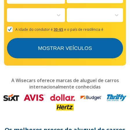
Navigate
forward
to
interact
with
the
A idade do condutor é
30-65
e o país de residência é
calendar
and
select
MOSTRAR VEÍCULOS
a
date.
Press
the
question
mark
A Wisecars oferece marcas de aluguel de carros
key
internacionalmente conhecidas
to
get
the
keyboard
shortcuts
for
changing
dates.
Os melhores preços de aluguel de carros