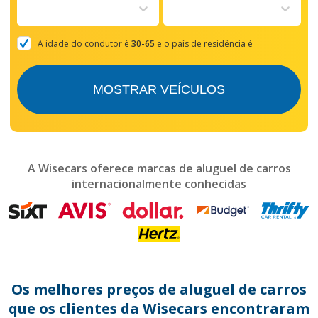
to
interact
with
the
A idade do condutor é
30-65
e o país de residência é
calendar
and
select
MOSTRAR VEÍCULOS
a
date.
Press
the
question
mark
A Wisecars oferece marcas de aluguel de carros
key
internacionalmente conhecidas
to
get
the
keyboard
shortcuts
for
changing
dates.
Os melhores preços de aluguel de carros
que os clientes da Wisecars encontraram