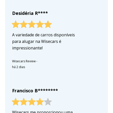
Desidéria R****
A variedade de carros disponíveis
para alugar na Wisecars é
impressionante!
Wisecars Review
-
há 2 dias
Francisco B********
Wisecars me proporcionou uma