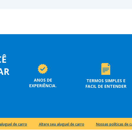
CÊ
AR
ANOS DE
TERMOS SIMPLES E
EXPERIÊNCIA.
FACIL DE ENTENDER
aluguel de carro
Altere seu aluguel de carro
Nossas políticas de 