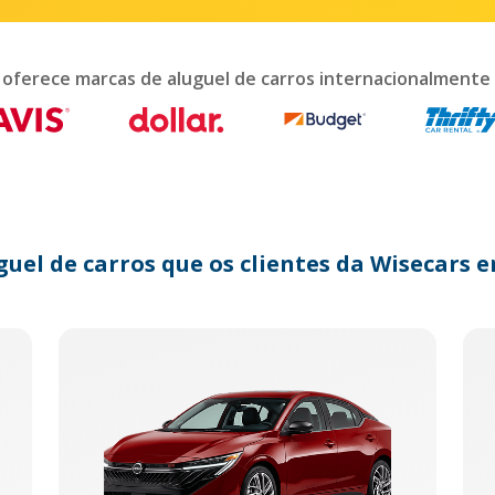
teract
th
e
lendar
 oferece marcas de aluguel de carros internacionalmente
nd
lect
te.
ess
e
estion
ark
guel de carros que os clientes da Wisecar
y
t
e
eyboard
ortcuts
r
anging
tes.