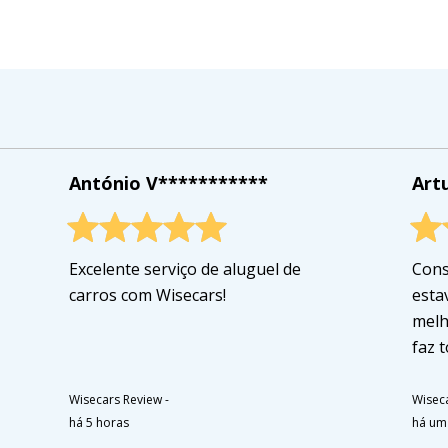
António V***********
Art
Excelente serviço de aluguel de
Cons
carros com Wisecars!
esta
melh
faz 
Wisecars Review
-
Wisec
há 5 horas
há um