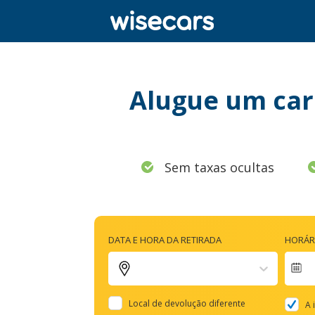
Alugue um car
Sem taxas ocultas
DATA E HORA DA RETIRADA
HORÁR
Na
fo
Local de devolução diferente
A 
to