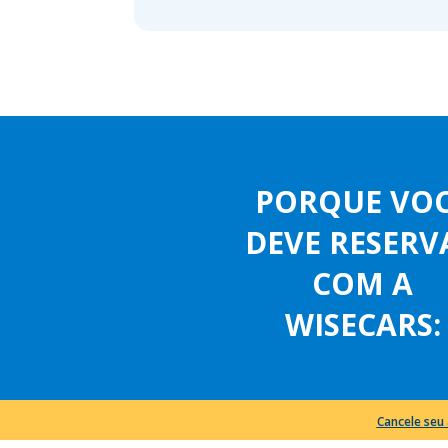
PORQUE VO
DEVE RESERV
COM A
WISECARS:
Cancele seu 