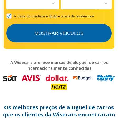
to
interact
with
the
A idade do condutor é
30-65
e o país de residência é
calendar
and
select
MOSTRAR VEÍCULOS
a
date.
Press
the
question
mark
A Wisecars oferece marcas de aluguel de carros
key
internacionalmente conhecidas
to
get
the
keyboard
shortcuts
for
changing
dates.
Os melhores preços de aluguel de carros
que os clientes da Wisecars encontraram