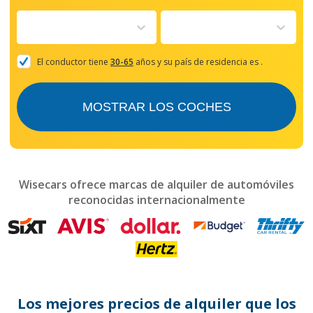
forward
to
interact
with
the
El conductor tiene
30-65
años y su país de residencia es
.
calendar
and
select
MOSTRAR LOS COCHES
a
date.
Press
the
question
mark
Wisecars ofrece marcas de alquiler de automóviles
key
reconocidas internacionalmente
to
get
the
keyboard
shortcuts
for
changing
dates.
Los mejores precios de alquiler que los