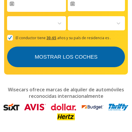
Navigate
forward
to
interact
with
the
El conductor tiene
30-65
años y su país de residencia es
.
calendar
and
select
MOSTRAR LOS COCHES
a
date.
Press
the
question
mark
Wisecars ofrece marcas de alquiler de automóviles
key
reconocidas internacionalmente
to
get
the
keyboard
shortcuts
for