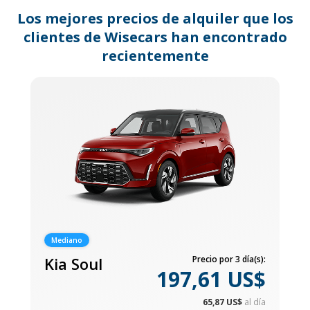
changing
dates.
Los mejores precios de alquiler que los
clientes de Wisecars han encontrado
recientemente
Mediano
Kia Soul
Precio por 3 día(s):
197,61 US$
65,87 US$
al día