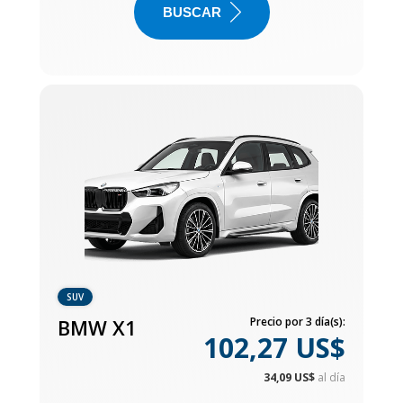
BUSCAR
SUV
BMW X1
Precio por 3 día(s):
102,27 US$
34,09 US$
al día