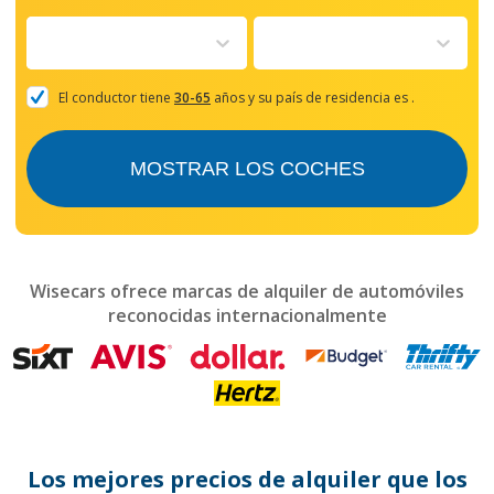
forward
to
interact
with
the
El conductor tiene
30-65
años y su país de residencia es
.
calendar
and
select
MOSTRAR LOS COCHES
a
date.
Press
the
question
mark
Wisecars ofrece marcas de alquiler de automóviles
key
reconocidas internacionalmente
to
get
the
keyboard
shortcuts
for
changing
dates.
Los mejores precios de alquiler que los