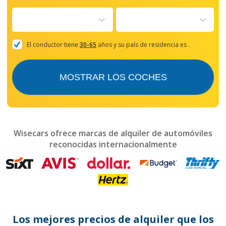
forward
to
interact
with
the
El conductor tiene
30-65
años y su país de residencia es
.
calendar
and
select
MOSTRAR LOS COCHES
a
date.
Press
the
question
mark
Wisecars ofrece marcas de alquiler de automóviles
key
reconocidas internacionalmente
to
get
the
keyboard
shortcuts
for
changing
dates.
Los mejores precios de alquiler que los