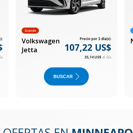
Grande
):
Volkswagen
Precio por 3 día(s):
$
107,22 US$
Jetta
ía
35,74 US$
al día
BUSCAR
 OFERTAS EN
MINNEAPOL