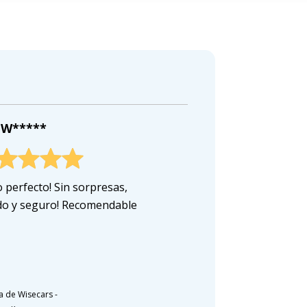
 W*****
 perfecto! Sin sorpresas,
do y seguro! Recomendable
a de Wisecars
-