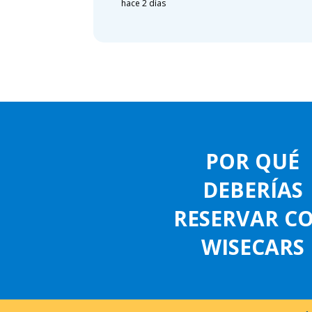
hace 2 días
POR QUÉ
DEBERÍAS
RESERVAR C
WISECARS