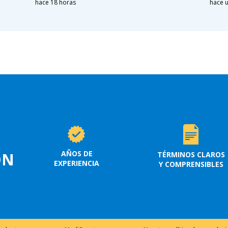
hace 18 horas
hace u
AÑOS DE
ON
TÉRMINOS CLAROS
EXPERIENCIA
Y COMPRENSIBLES