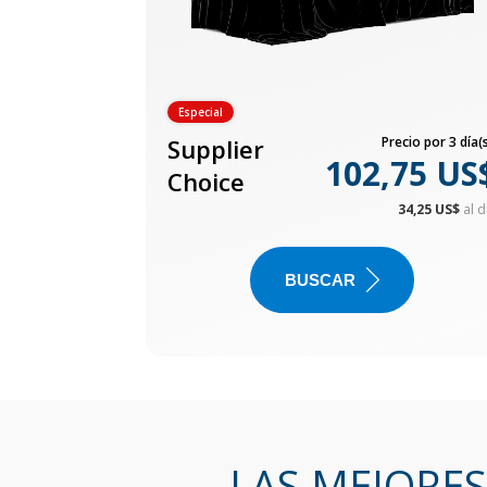
Especial
Supplier
Precio por 3 día(s
102,75 US
Choice
34,25 US$
al d
BUSCAR
LAS MEJORES