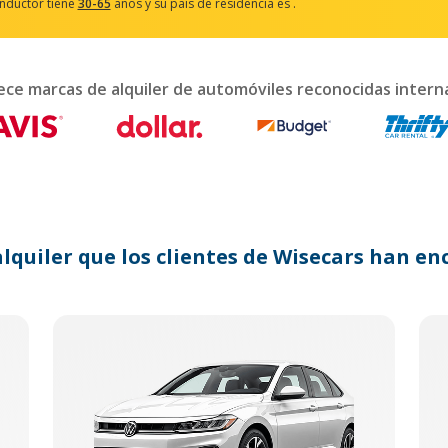
onductor tiene
30-65
años y su país de residencia es
.
ract
ndar
ece marcas de alquiler de automóviles reconocidas inter
ct
.
ss
tion
k
alquiler que los clientes de Wisecars han 
board
tcuts
nging
s.