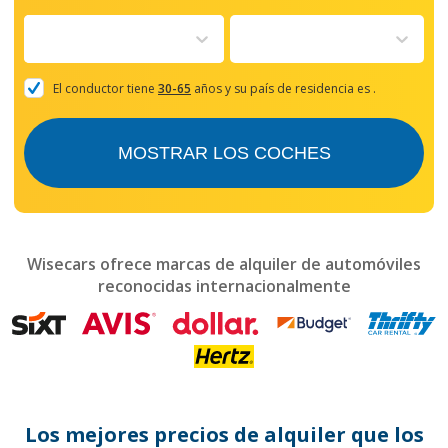
forward
to
interact
with
the
El conductor tiene
30-65
años y su país de residencia es
.
calendar
and
select
MOSTRAR LOS COCHES
a
date.
Press
the
question
mark
Wisecars ofrece marcas de alquiler de automóviles
key
reconocidas internacionalmente
to
get
the
keyboard
shortcuts
for
changing
dates.
Los mejores precios de alquiler que los