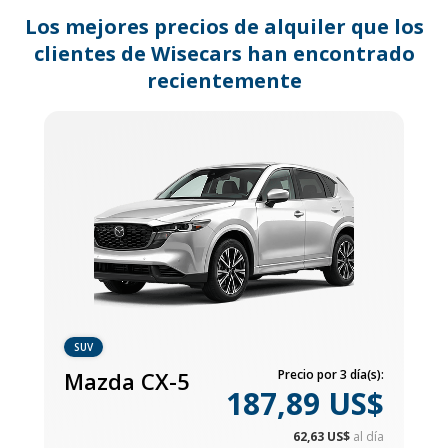
changing
dates.
Los mejores precios de alquiler que los
clientes de Wisecars han encontrado
recientemente
SUV
Mazda CX-5
Precio por 3 día(s):
187,89 US$
62,63 US$
al día