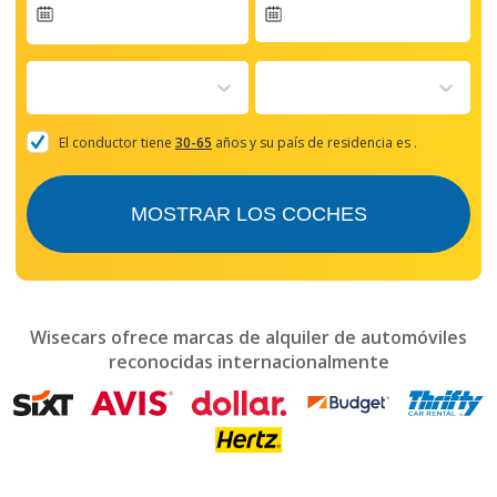
Navigate
forward
to
interact
with
the
El conductor tiene
30-65
años y su país de residencia es
.
calendar
and
select
MOSTRAR LOS COCHES
a
date.
Press
the
question
mark
Wisecars ofrece marcas de alquiler de automóviles
key
reconocidas internacionalmente
to
get
the
keyboard
shortcuts
for