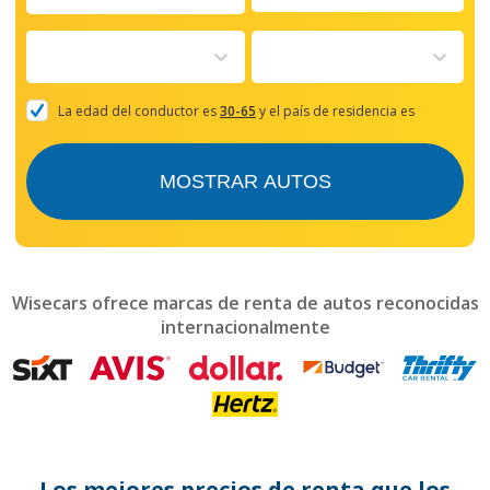
Navigate
forward
to
interact
with
the
La edad del conductor es
30-65
y el país de residencia es
calendar
and
select
MOSTRAR AUTOS
a
date.
Press
the
question
mark
Wisecars ofrece marcas de renta de autos reconocidas
key
internacionalmente
to
get
the
keyboard
shortcuts
for
changing
dates.
Los mejores precios de renta que los