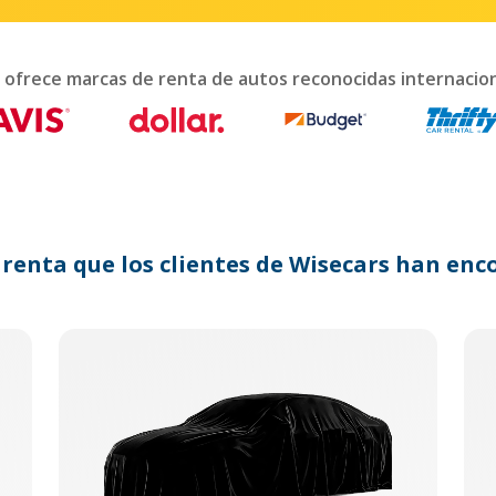
interact
with
the
calendar
 ofrece marcas de renta de autos reconocidas internaci
and
select
a
date.
Press
the
question
mark
 renta que los clientes de Wisecars han e
key
to
get
the
keyboard
shortcuts
for
changing
dates.