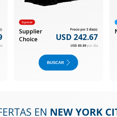
Especial
):
Supplier
Precio por 3 día(s):
9
USD 242.67
Choice
ía
USD 80.89
por día
BUSCAR
FERTAS EN
NEW YORK CIT