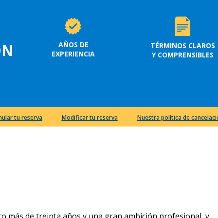
AÑOS DE
ON
TÉRMINOS CLAROS
EXPERIENCIA
Y COMPRENSIBLES
nular tu reserva
Modificar tu reserva
Nuestra política de cancelac
oco más de treinta años y una gran ambición profesional, y