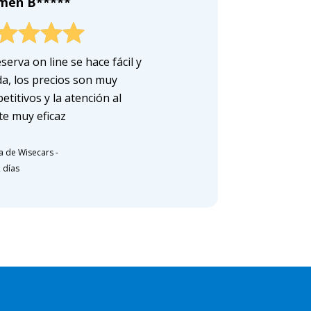
men B*****
serva on line se hace fácil y
da, los precios son muy
titivos y la atención al
te muy eficaz
a de Wisecars
-
 días