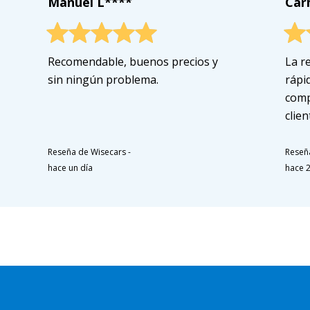
Manuel L****
Car
Recomendable, buenos precios y
La re
sin ningún problema.
rápi
compe
clien
Reseña de Wisecars
-
Reseñ
hace un día
hace 2