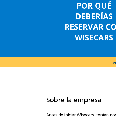
POR QUÉ
DEBERÍAS
RESERVAR C
WISECARS
A
Sobre la empresa
Antes de iniciar Wisecars, tenían p