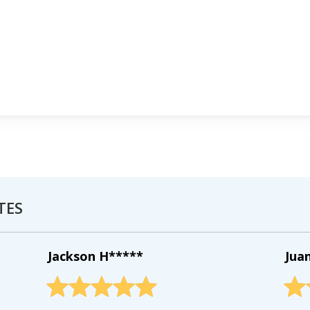
TES
Jackson H*****
Jua