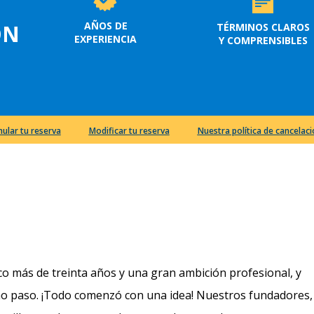
AÑOS DE
ON
TÉRMINOS CLAROS
EXPERIENCIA
Y COMPRENSIBLES
nular tu reserva
Modificar tu reserva
Nuestra política de cancelac
oco más de treinta años y una gran ambición profesional, y
mo paso. ¡Todo comenzó con una idea! Nuestros fundadores,