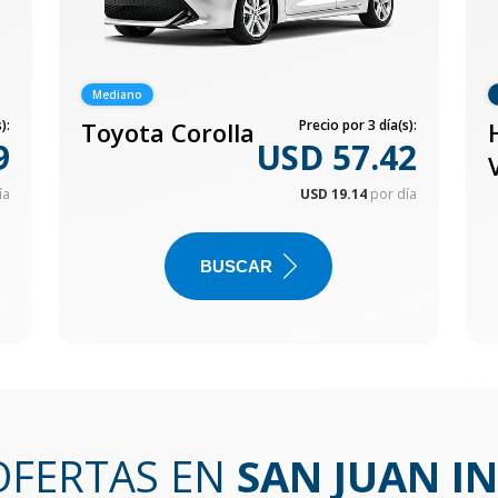
Mediano
):
Toyota Corolla
Precio por 3 día(s):
9
USD 57.42
ía
USD 19.14
por día
BUSCAR
OFERTAS EN
SAN JUAN I