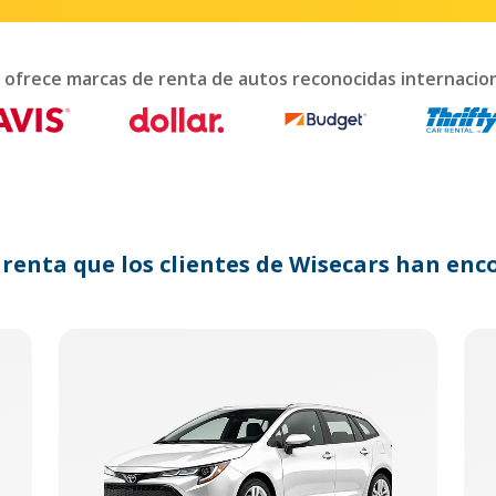
interact
with
the
calendar
 ofrece marcas de renta de autos reconocidas internaci
and
select
a
date.
Press
the
question
mark
 renta que los clientes de Wisecars han e
key
to
get
the
keyboard
shortcuts
for
changing
dates.