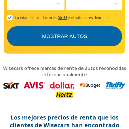
to
interact
with
the
La edad del conductor es
30-65
y el país de residencia es
calendar
and
select
MOSTRAR AUTOS
a
date.
Press
the
question
mark
Wisecars ofrece marcas de renta de autos reconocidas
key
internacionalmente
to
get
the
keyboard
shortcuts
for
changing
dates.
Los mejores precios de renta que los
clientes de Wisecars han encontrado