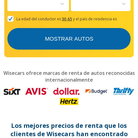
to
interact
with
the
La edad del conductor es
30-65
y el país de residencia es
calendar
and
select
MOSTRAR AUTOS
a
date.
Press
the
question
mark
Wisecars ofrece marcas de renta de autos reconocidas
key
internacionalmente
to
get
the
keyboard
shortcuts
for
changing
dates.
Los mejores precios de renta que los
clientes de Wisecars han encontrado