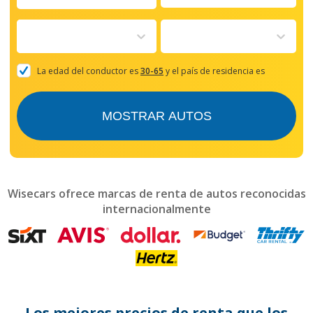
Navigate
forward
to
interact
with
the
La edad del conductor es
30-65
y el país de residencia es
calendar
and
select
MOSTRAR AUTOS
a
date.
Press
the
question
mark
Wisecars ofrece marcas de renta de autos reconocidas
key
internacionalmente
to
get
the
keyboard
shortcuts
for
changing
dates.
Los mejores precios de renta que los