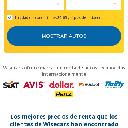
to
interact
with
the
La edad del conductor es
30-65
y el país de residencia es
calendar
and
select
MOSTRAR AUTOS
a
date.
Press
the
question
mark
Wisecars ofrece marcas de renta de autos reconocidas
key
internacionalmente
to
get
the
keyboard
shortcuts
for
changing
dates.
Los mejores precios de renta que los
clientes de Wisecars han encontrado