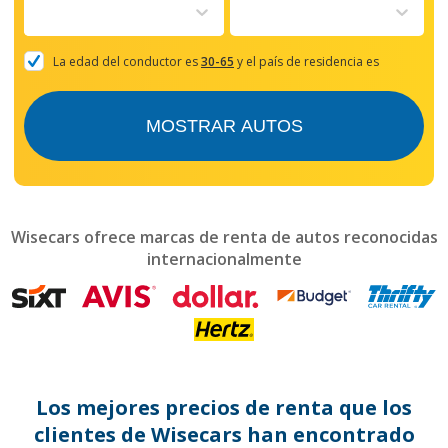
to
interact
with
the
La edad del conductor es
30-65
y el país de residencia es
calendar
and
select
MOSTRAR AUTOS
a
date.
Press
the
question
mark
Wisecars ofrece marcas de renta de autos reconocidas
key
internacionalmente
to
get
the
keyboard
shortcuts
for
changing
dates.
Los mejores precios de renta que los
clientes de Wisecars han encontrado