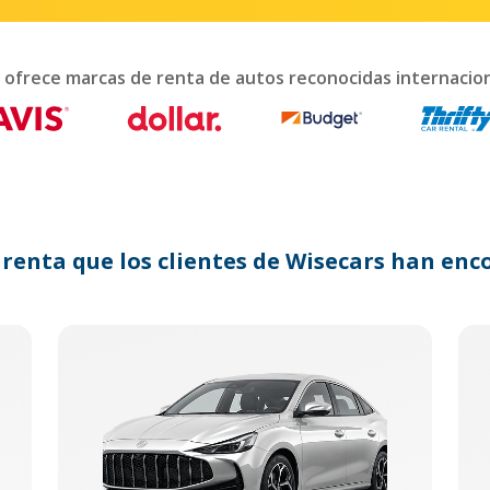
interact
with
the
calendar
 ofrece marcas de renta de autos reconocidas internaci
and
select
a
date.
Press
the
question
mark
 renta que los clientes de Wisecars han e
key
to
get
the
keyboard
shortcuts
for
changing
dates.