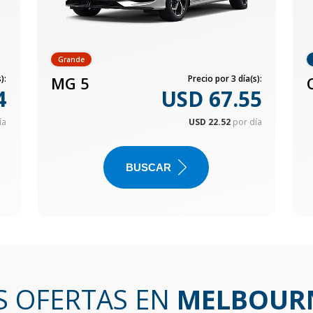
Grande
):
MG 5
Precio por 3 día(s):
4
USD 67.55
ía
USD 22.52
por día
BUSCAR
S OFERTAS EN
MELBOURN