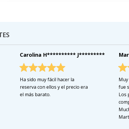
TES
Carolina H********** J*********
Mar
Ha sido muy fácil hacer la
Muy 
reserva con ellos y el precio era
fue s
el más barato.
Los 
comp
Much
Mart