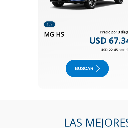
SUV
MG HS
Precio por 3 día(s
USD 67.3
USD 22.45
por d
BUSCAR
LAS MEJORE