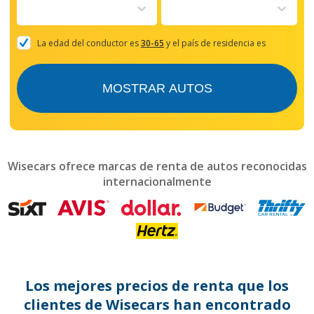
to
interact
with
the
La edad del conductor es
30-65
y el país de residencia es
calendar
and
select
MOSTRAR AUTOS
a
date.
Press
the
question
mark
Wisecars ofrece marcas de renta de autos reconocidas
key
internacionalmente
to
get
the
keyboard
shortcuts
for
changing
dates.
Los mejores precios de renta que los
clientes de Wisecars han encontrado