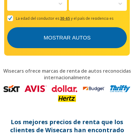
to
interact
with
the
La edad del conductor es
30-65
y el país de residencia es
calendar
and
select
MOSTRAR AUTOS
a
date.
Press
the
question
mark
Wisecars ofrece marcas de renta de autos reconocidas
key
internacionalmente
to
get
the
keyboard
shortcuts
for
changing
dates.
Los mejores precios de renta que los
clientes de Wisecars han encontrado