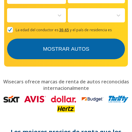
Navigate
forward
to
interact
with
the
La edad del conductor es
30-65
y el país de residencia es
calendar
and
select
MOSTRAR AUTOS
a
date.
Press
the
question
mark
Wisecars ofrece marcas de renta de autos reconocidas
key
internacionalmente
to
get
the
keyboard
shortcuts
for
changing
dates.
Los mejores precios de renta que los