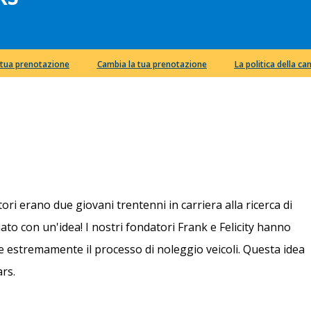
a tua prenotazione
Cambia la tua prenotazione
La politica della ca
tori erano due giovani trentenni in carriera alla ricerca di
ziato con un'idea! I nostri fondatori Frank e Felicity hanno
re estremamente il processo di noleggio veicoli. Questa idea
ars.