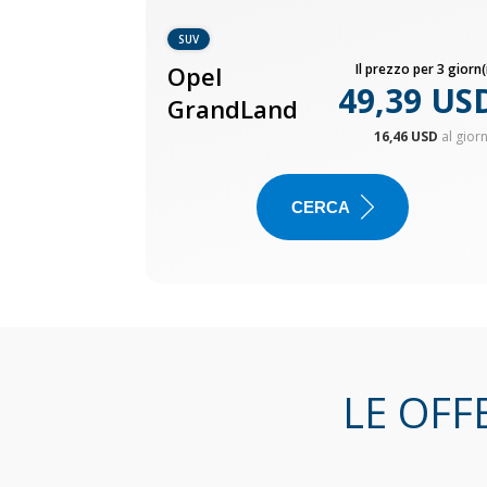
SUV
Opel
Il prezzo per 3 giorn(i
49,39 US
GrandLand
16,46 USD
al gior
CERCA
LE OFF