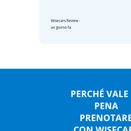
Wisecars Review
-
un giorno fa
PERCHÉ VALE
PENA
PRENOTAR
CON WISECA