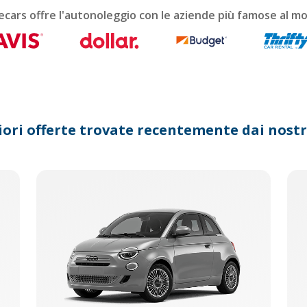
calendar
ecars offre l'autonoleggio con le aziende più famose al m
and
select
a
date.
Press
the
question
mark
iori offerte trovate recentemente dai nostri
key
to
get
the
keyboard
shortcuts
for
changing
dates.