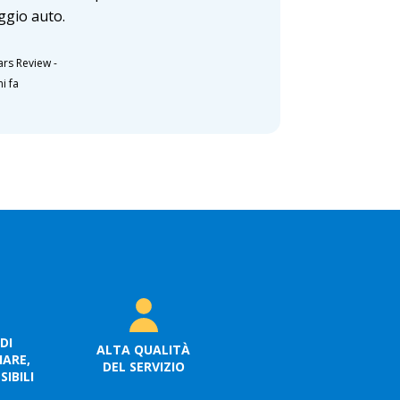
ggio auto.
ars Review
-
i fa
DI
ALTA QUALITÀ
ARE,
DEL SERVIZIO
IBILI