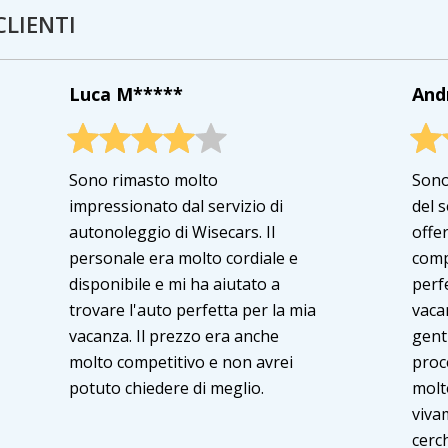
CLIENTI
Luca M*****
And
Sono rimasto molto
Sono
impressionato dal servizio di
del 
autonoleggio di Wisecars. Il
offer
personale era molto cordiale e
comp
disponibile e mi ha aiutato a
perfe
trovare l'auto perfetta per la mia
vaca
vacanza. Il prezzo era anche
genti
molto competitivo e non avrei
proc
potuto chiedere di meglio.
molt
viva
cerc