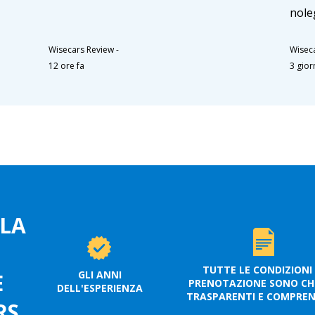
nole
Wisecars Review
-
Wisec
12 ore fa
3 giorn
 LA
TUTTE LE CONDIZIONI 
GLI ANNI
E
PRENOTAZIONE SONO CHI
DELL'ESPERIENZA
TRASPARENTI E COMPRENS
RS