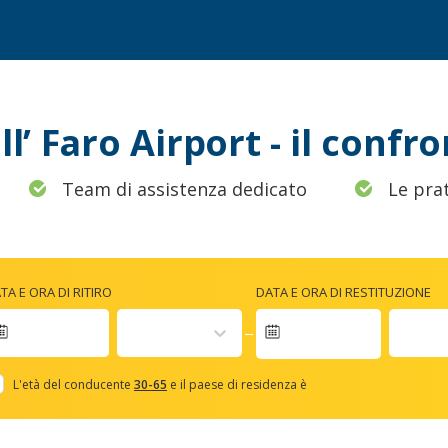
l’ Faro Airport - il confro
Team di assistenza dedicato
Le prat
TA E ORA DI RITIRO
DATA E ORA DI RESTITUZIONE
Navigate
forward
L'età del conducente
30-65
e il paese di residenza è
to
interact
with
the