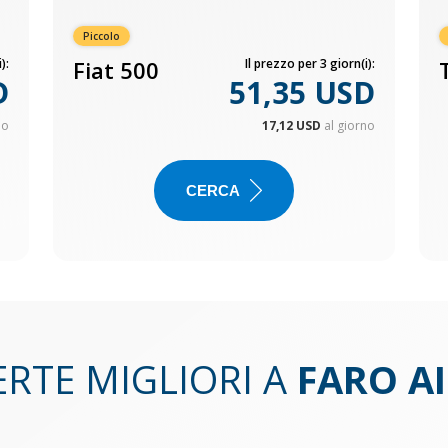
Piccolo
):
Fiat 500
Il prezzo per 3 giorn(i):
D
51,35 USD
no
17,12 USD
al giorno
CERCA
ERTE MIGLIORI A
FARO A