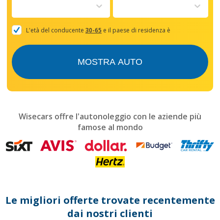
to
interact
with
the
L'età del conducente
30-65
e il paese di residenza è
calendar
and
select
MOSTRA AUTO
a
date.
Press
the
question
mark
Wisecars offre l'autonoleggio con le aziende più
key
famose al mondo
to
get
the
keyboard
shortcuts
for
changing
dates.
Le migliori offerte trovate recentemente
dai nostri clienti