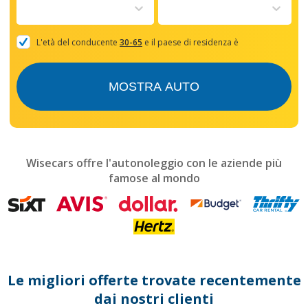
to
interact
with
the
L'età del conducente
30-65
e il paese di residenza è
calendar
and
select
MOSTRA AUTO
a
date.
Press
the
question
mark
Wisecars offre l'autonoleggio con le aziende più
key
famose al mondo
to
get
the
keyboard
shortcuts
for
changing
dates.
Le migliori offerte trovate recentemente
dai nostri clienti