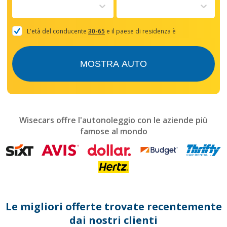
to
interact
with
the
L'età del conducente
30-65
e il paese di residenza è
calendar
and
select
MOSTRA AUTO
a
date.
Press
the
question
mark
Wisecars offre l'autonoleggio con le aziende più
key
famose al mondo
to
get
the
keyboard
shortcuts
for
changing
dates.
Le migliori offerte trovate recentemente
dai nostri clienti