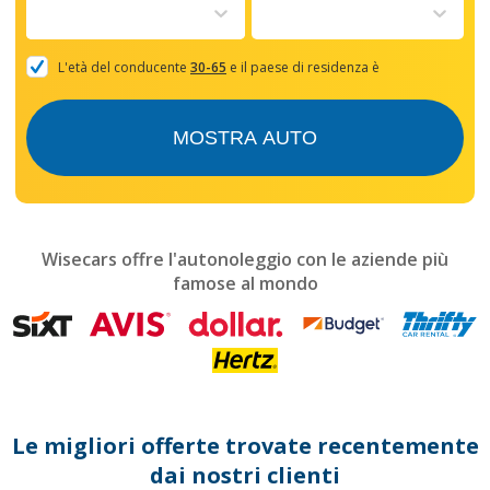
to
interact
with
the
L'età del conducente
30-65
e il paese di residenza è
calendar
and
select
MOSTRA AUTO
a
date.
Press
the
question
mark
Wisecars offre l'autonoleggio con le aziende più
key
famose al mondo
to
get
the
keyboard
shortcuts
for
changing
dates.
Le migliori offerte trovate recentemente
dai nostri clienti