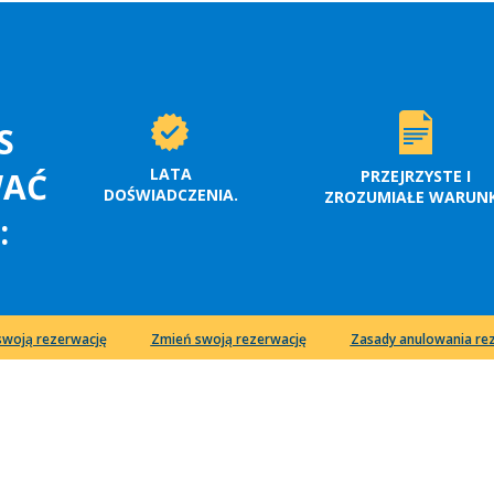
S
LATA
WAĆ
PRZEJRZYSTE I
DOŚWIADCZENIA.
ZROZUMIAŁE WARUNK
:
swoją rezerwację
Zmień swoją rezerwację
Zasady anulowania rez