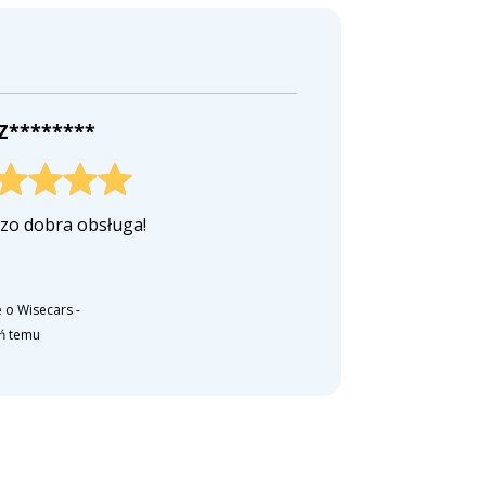
 Z********
zo dobra obsługa!
 o Wisecars
-
eń temu