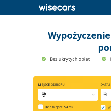
Wypożyczenie 
po
Bez ukrytych opłat
MIEJSCE ODBIORU
DATA 
N
f
Inne miejsce zwrotu
Wi
t