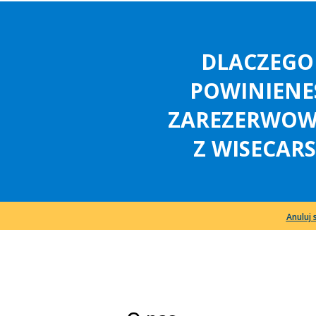
DLACZEGO
POWINIENE
ZAREZERWO
Z WISECARS
Anuluj 