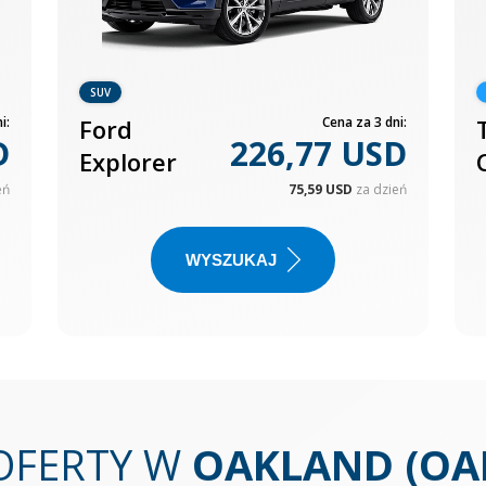
SUV
i:
Ford
Cena za 3 dni:
D
226,77 USD
Explorer
eń
75,59 USD
za dzień
WYSZUKAJ
OFERTY W
OAKLAND (OA