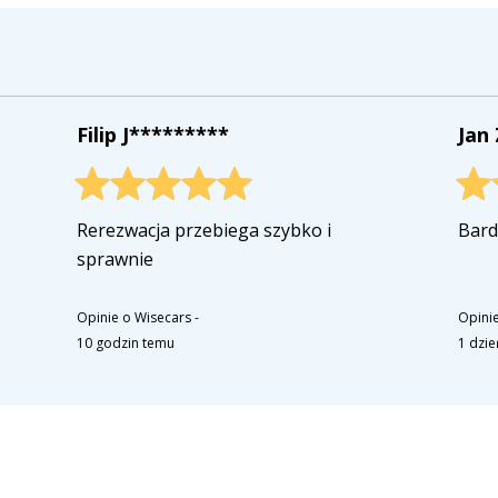
Filip J*********
Jan
Rerezwacja przebiega szybko i
Bard
sprawnie
Opinie o Wisecars
-
Opinie
10 godzin temu
1 dzi