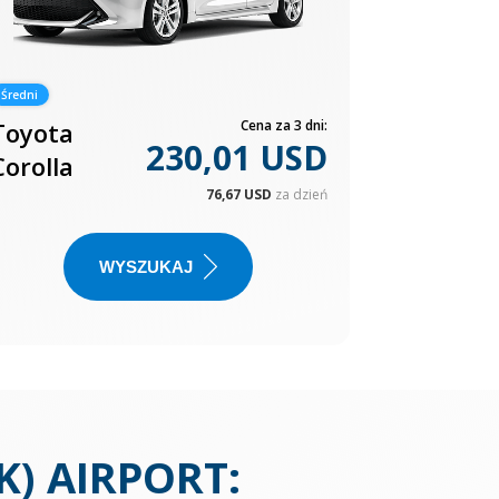
Średni
Toyota
Cena za 3 dni:
230,01 USD
Corolla
76,67 USD
za dzień
WYSZUKAJ
K) AIRPORT
: