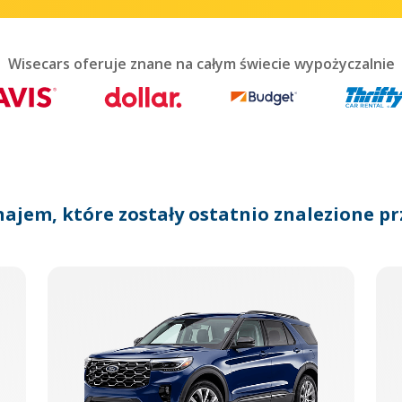
teract
th
he
lendar
Wisecars oferuje znane na całym świecie wypożyczalnie
nd
lect
te.
ress
he
uestion
ark
najem, które zostały ostatnio znalezione pr
ey
o
et
he
eyboard
ortcuts
r
hanging
tes.