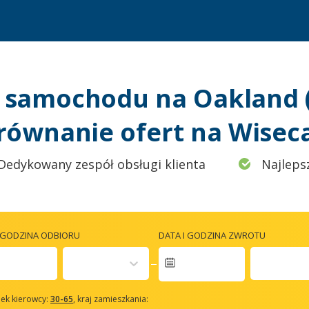
samochodu na Oakland (
równanie ofert na Wiseca
Dedykowany zespół obsługi klienta
Najleps
I GODZINA ODBIORU
DATA I GODZINA ZWROTU
avigate
orward
ek kierowcy:
30-65
, kraj zamieszkania:
o