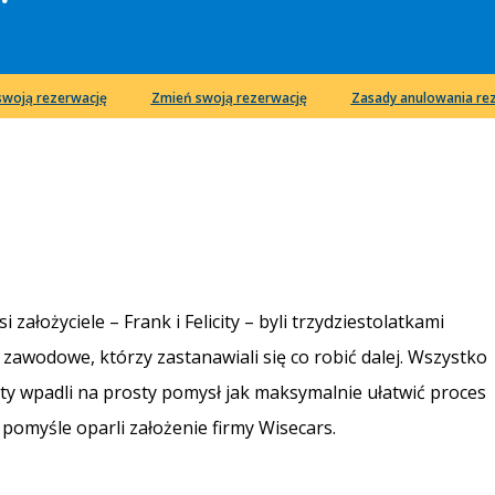
swoją rezerwację
Zmień swoją rezerwację
Zasady anulowania rez
założyciele – Frank i Felicity – byli trzydziestolatkami
awodowe, którzy zastanawiali się co robić dalej. Wszystko
icity wpadli na prosty pomysł jak maksymalnie ułatwić proces
omyśle oparli założenie firmy Wisecars.