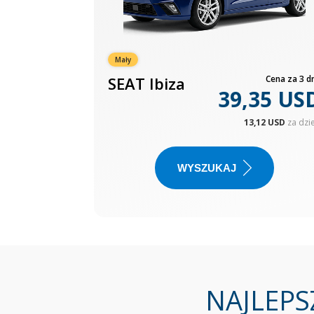
Mały
SEAT Ibiza
Cena za 3 dn
39,35 US
13,12 USD
za dzi
WYSZUKAJ
NAJLEPS