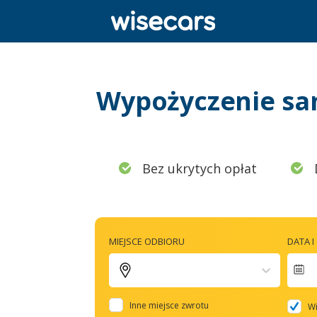
Wypożyczenie sam
Bez ukrytych opłat
MIEJSCE ODBIORU
DATA 
N
f
Inne miejsce zwrotu
Wi
t