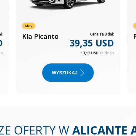
Mały
i:
Kia Picanto
Cena za 3 dni:
D
39,35 USD
eń
13,12 USD
za dzień
WYSZUKAJ
ZE OFERTY W
ALICANTE 