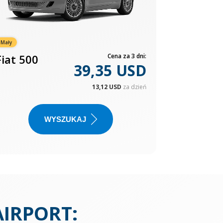
Mały
Fiat 500
Cena za 3 dni:
39,35 USD
13,12 USD
za dzień
WYSZUKAJ
AIRPORT
: