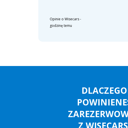
Opinie o Wisecars
-
godzinę temu
DLACZEGO
POWINIENE
ZAREZERWO
Z WISECARS