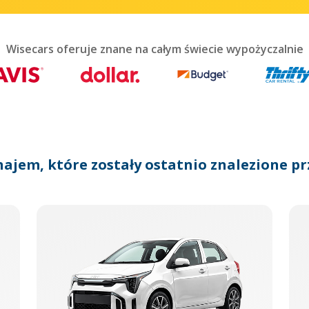
teract
th
he
lendar
Wisecars oferuje znane na całym świecie wypożyczalnie
nd
lect
te.
ress
he
uestion
ark
najem, które zostały ostatnio znalezione pr
ey
o
et
he
eyboard
ortcuts
r
hanging
tes.