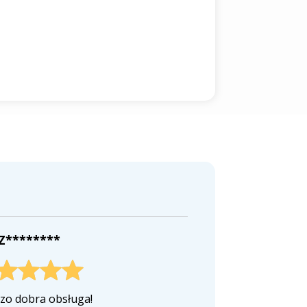
 Z********
zo dobra obsługa!