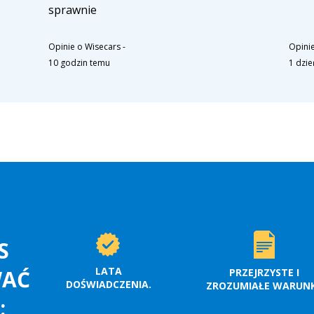
sprawnie
Opinie o Wisecars
-
Opinie
10 godzin temu
1 dzi
S
LATA
WAĆ
PRZEJRZYSTE I
DOŚWIADCZENIA.
ZROZUMIAŁE WARUNK
: