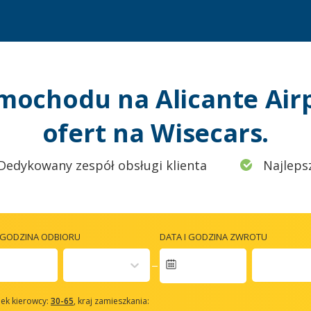
ochodu na Alicante Air
ofert na Wisecars.
Dedykowany zespół obsługi klienta
Najleps
I GODZINA ODBIORU
DATA I GODZINA ZWROTU
avigate
orward
ek kierowcy:
30-65
, kraj zamieszkania:
o