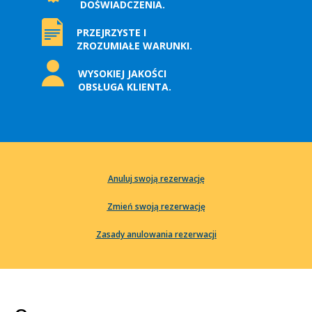
DOŚWIADCZENIA.
PRZEJRZYSTE I
ZROZUMIAŁE WARUNKI.
WYSOKIEJ JAKOŚCI
OBSŁUGA KLIENTA.
Anuluj swoją rezerwację
Zmień swoją rezerwację
Zasady anulowania rezerwacji