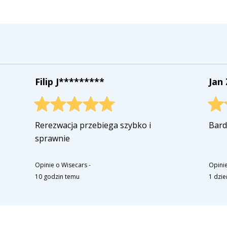
Filip J*********
Jan
Rerezwacja przebiega szybko i
Bard
sprawnie
Opinie o Wisecars
-
Opinie
10 godzin temu
1 dzi