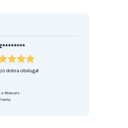
 Z********
zo dobra obsługa!
 o Wisecars
-
eń temu