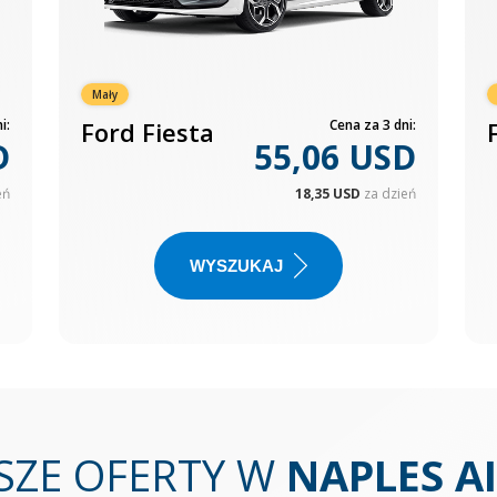
Mały
i:
Ford Fiesta
Cena za 3 dni:
D
55,06 USD
eń
18,35 USD
za dzień
WYSZUKAJ
SZE OFERTY W
NAPLES A