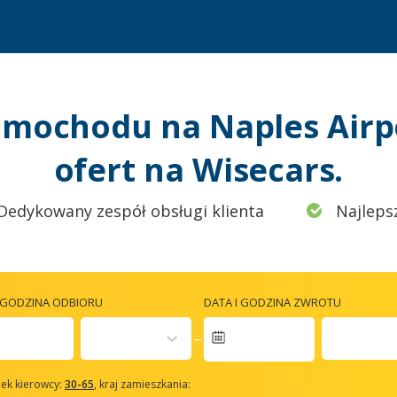
mochodu na Naples Airp
ofert na Wisecars.
Dedykowany zespół obsługi klienta
Najleps
I GODZINA ODBIORU
DATA I GODZINA ZWROTU
avigate
orward
ek kierowcy:
30-65
, kraj zamieszkania:
o