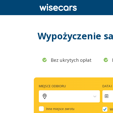
Wypożyczenie sa
Bez ukrytych opłat
MIEJSCE ODBIORU
DATA 
N
f
Inne miejsce zwrotu
Wi
t