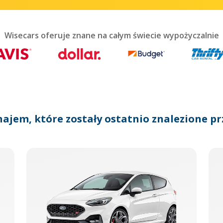
teract
th
he
lendar
Wisecars oferuje znane na całym świecie wypożyczalnie
nd
lect
te.
ress
he
uestion
ark
najem, które zostały ostatnio znalezione pr
ey
o
et
he
eyboard
ortcuts
r
hanging
tes.