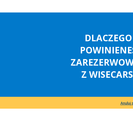
DLACZEGO
POWINIENE
ZAREZERWO
Z WISECARS
Anuluj 