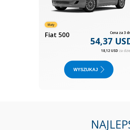
Mały
Fiat 500
Cena za 3 dn
54,37 US
18,12 USD
za dzi
WYSZUKAJ
NAJLEP