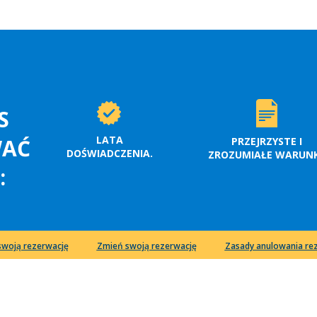
S
LATA
WAĆ
PRZEJRZYSTE I
DOŚWIADCZENIA.
ZROZUMIAŁE WARUNK
:
swoją rezerwację
Zmień swoją rezerwację
Zasady anulowania rez