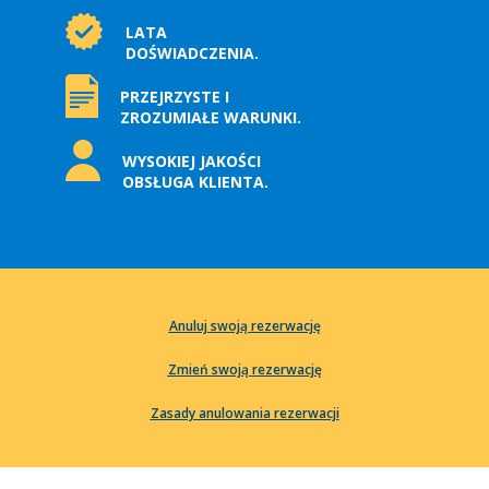
LATA
DOŚWIADCZENIA.
PRZEJRZYSTE I
ZROZUMIAŁE WARUNKI.
WYSOKIEJ JAKOŚCI
OBSŁUGA KLIENTA.
Anuluj swoją rezerwację
Zmień swoją rezerwację
Zasady anulowania rezerwacji