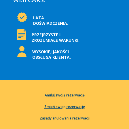
LATA
DOŚWIADCZENIA.
PRZEJRZYSTE I
ZROZUMIAŁE WARUNKI.
WYSOKIEJ JAKOŚCI
OBSŁUGA KLIENTA.
Anuluj swoją rezerwację
Zmień swoją rezerwację
Zasady anulowania rezerwacji