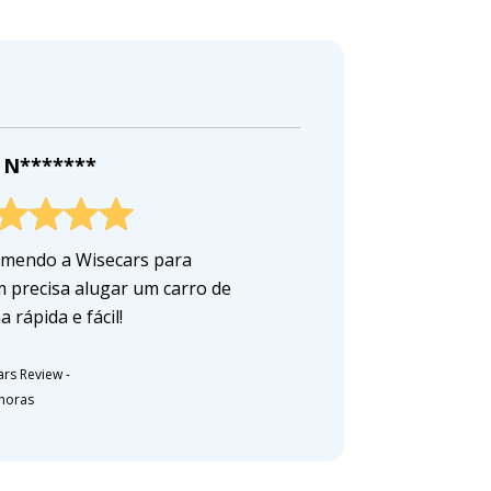
 N*******
mendo a Wisecars para
 precisa alugar um carro de
 rápida e fácil!
ars Review
-
 horas