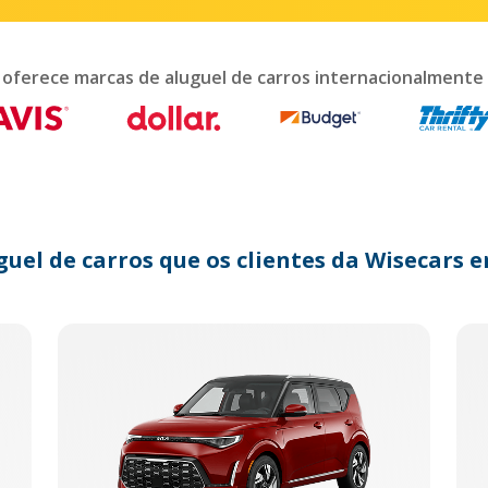
teract
th
e
lendar
 oferece marcas de aluguel de carros internacionalmente
nd
lect
te.
ess
e
estion
ark
guel de carros que os clientes da Wisecar
y
t
e
eyboard
ortcuts
r
anging
tes.