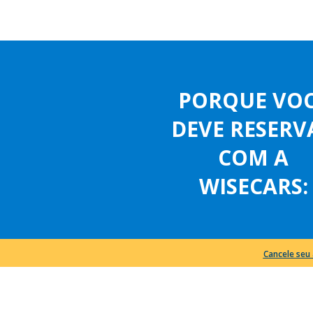
PORQUE VO
DEVE RESERV
COM A
WISECARS:
Cancele seu 