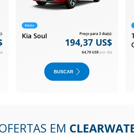
Médio
):
Kia Soul
Preço para 3 dia(s):
$
194,37 US$
ia
64,79 US$
por dia
BUSCAR
 OFERTAS EM
CLEARWATE