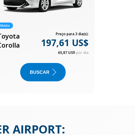
Médio
Toyota
Preço para 3 dia(s):
197,61 US$
Corolla
65,87 US$
por dia
BUSCAR
R AIRPORT
: