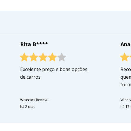
Rita B****
Ana
Excelente preço e boas opções
Reco
de carros.
quem
forma
Wisecars Review
-
Wisec
há 2 dias
há 17