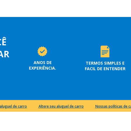
CÊ
AR
ANOS DE
TERMOS SIMPLES E
EXPERIÊNCIA.
FACIL DE ENTENDER
aluguel de carro
Altere seu aluguel de carro
Nossas políticas de 