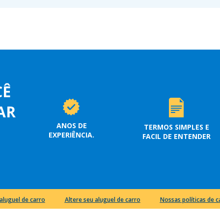
CÊ
AR
ANOS DE
TERMOS SIMPLES E
EXPERIÊNCIA.
FACIL DE ENTENDER
aluguel de carro
Altere seu aluguel de carro
Nossas políticas de 