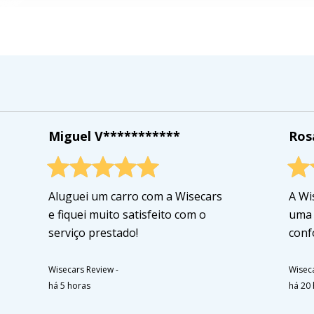
Miguel V***********
Ros
Aluguei um carro com a Wisecars
A Wi
e fiquei muito satisfeito com o
uma 
serviço prestado!
conf
Wisecars Review
-
Wisec
há 5 horas
há 20