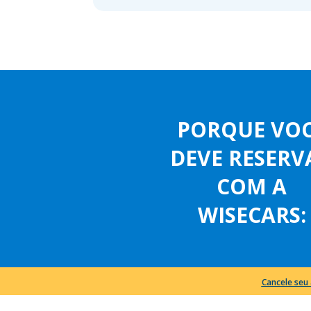
PORQUE VO
DEVE RESERV
COM A
WISECARS:
Cancele seu 