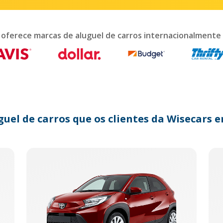
teract
th
e
lendar
 oferece marcas de aluguel de carros internacionalmente
nd
lect
te.
ess
e
estion
ark
guel de carros que os clientes da Wisecar
y
t
e
eyboard
ortcuts
r
anging
tes.