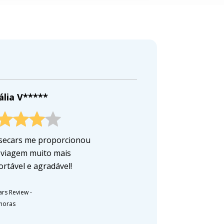
ália V*****
secars me proporcionou
viagem muito mais
ortável e agradável!
ars Review
-
 horas