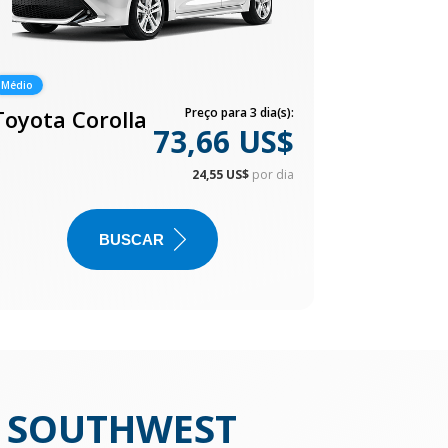
Médio
Toyota Corolla
Preço para 3 dia(s):
73,66 US$
24,55 US$
por dia
BUSCAR
 SOUTHWEST