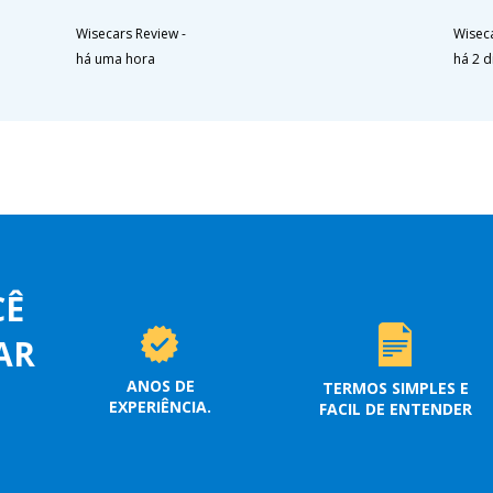
Wisecars Review
-
Wisec
há uma hora
há 2 d
CÊ
AR
ANOS DE
TERMOS SIMPLES E
EXPERIÊNCIA.
FACIL DE ENTENDER