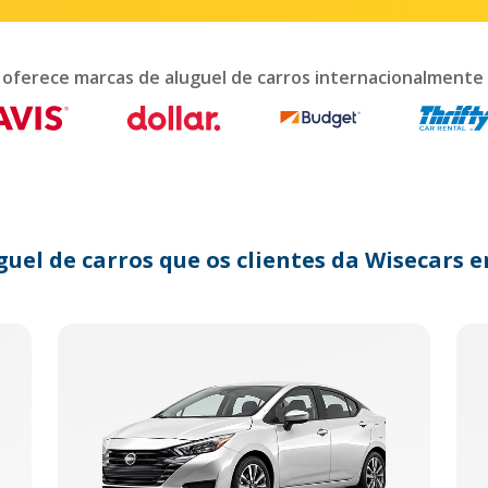
teract
th
e
lendar
 oferece marcas de aluguel de carros internacionalmente
nd
lect
te.
ess
e
estion
ark
guel de carros que os clientes da Wisecar
y
t
e
eyboard
ortcuts
r
anging
tes.