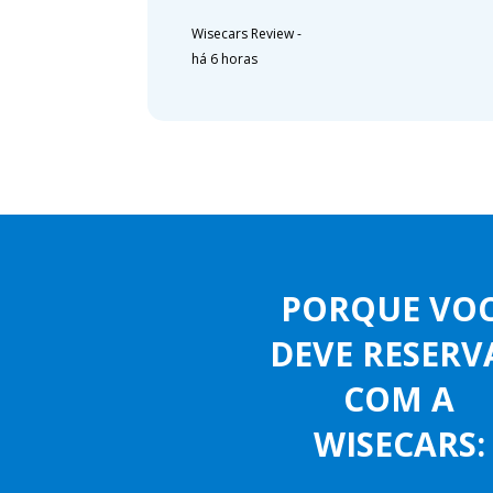
Wisecars Review
-
há 6 horas
PORQUE VO
DEVE RESERV
COM A
WISECARS: