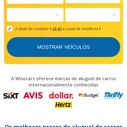
Navigate
forward
to
interact
with
the
A idade do condutor é
30-65
e o país de residência é
calendar
and
select
MOSTRAR VEÍCULOS
a
date.
Press
the
question
mark
A Wisecars oferece marcas de aluguel de carros
key
internacionalmente conhecidas
to
get
the
keyboard
shortcuts
for
changing
dates.
Os melhores preços de aluguel de carros